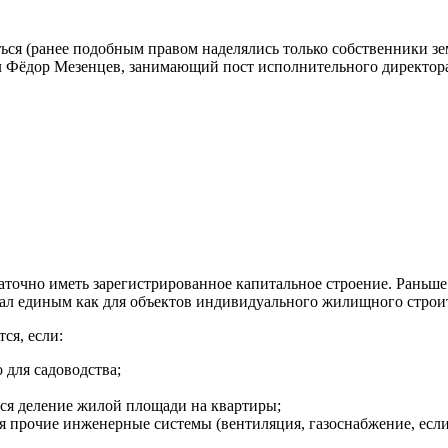
ться (ранее подобным правом наделялись только собственники з
зал Фёдор Мезенцев, занимающий пост исполнительного директор
статочно иметь зарегистрированное капитальное строение. Раньш
тал единым как для объектов индивидуального жилищного строит
ся, если:
 для садоводства;
тся деление жилой площади на квартиры;
 прочие инженерные системы (вентиляция, газоснабжение, если