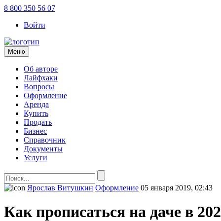
8 800 350 56 07
Войти
Меню
Об авторе
Лайфхаки
Вопросы
Оформление
Аренда
Купить
Продать
Бизнес
Справочник
Документы
Услуги
Ярослав Витушкин
Оформление
05 января 2019, 02:43
Как прописаться на даче в 202