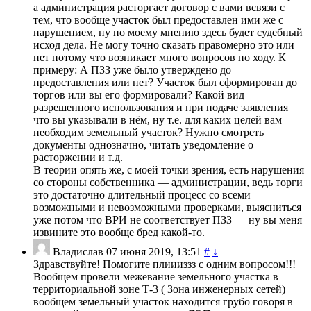
а администрация расторгает договор с вами всвязи с
тем, что вообще участок был предоставлен ими же с
нарушением, ну по моему мнению здесь будет судебный
исход дела. Не могу точно сказать правомерно это или
нет потому что возникает много вопросов по ходу. К
примеру: А ПЗЗ уже было утверждено до
предоставления или нет? Участок был сформирован до
торгов или вы его формировали? Какой вид
разрешенного использования и при подаче заявления
что вы указывали в нём, ну т.е. для каких целей вам
необходим земельный участок? Нужно смотреть
документы однозначно, читать уведомление о
расторжении и т.д.
В теории опять же, с моей точки зрения, есть нарушения
со стороны собственника — администрации, ведь торги
это достаточно длительный процесс со всеми
возможными и невозможными проверками, выясниться
уже потом что ВРИ не соответствует ПЗЗ — ну вы меня
извините это вообще бред какой-то.
Владислав
07 июня 2019, 13:51
#
↓
Здравствуйте! Помогите плиииззз с одним вопросом!!!
Вообщем провели межевание земельного участка в
территориальной зоне Т-3 ( Зона инженерных сетей)
вообщем земельный участок находится грубо говоря в